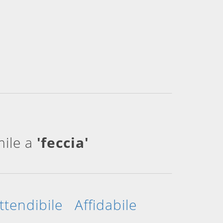
mile a
'feccia'
ttendibile
Affidabile