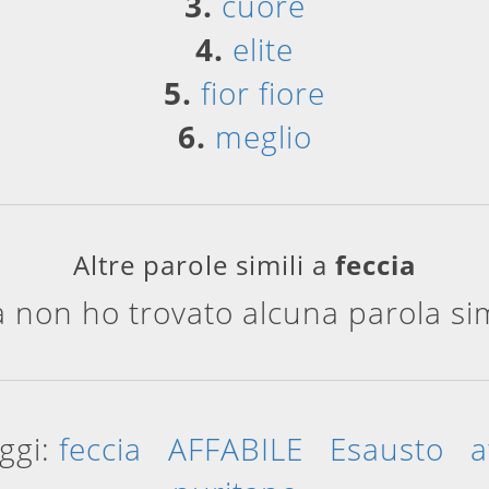
3.
cuore
4.
elite
5.
fior fiore
6.
meglio
Altre parole simili a
feccia
a non ho trovato alcuna parola si
oggi:
feccia
AFFABILE
Esausto
a