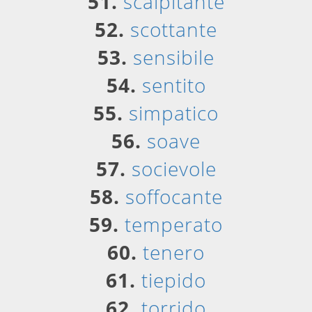
51.
scalpitante
52.
scottante
53.
sensibile
54.
sentito
55.
simpatico
56.
soave
57.
socievole
58.
soffocante
59.
temperato
60.
tenero
61.
tiepido
62.
torrido