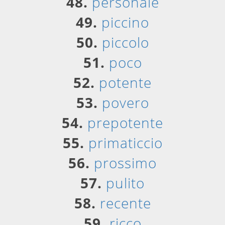
48.
personale
49.
piccino
50.
piccolo
51.
poco
52.
potente
53.
povero
54.
prepotente
55.
primaticcio
56.
prossimo
57.
pulito
58.
recente
59.
ricco