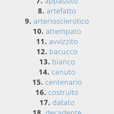
7.
appassito
8.
artefatto
9.
arteriosclerotico
10.
attempato
11.
avvizzito
12.
bacucco
13.
bianco
14.
canuto
15.
centenario
16.
costruito
17.
datato
18.
decadente