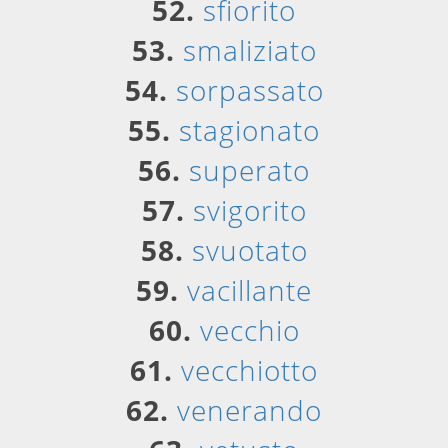
52.
sfiorito
53.
smaliziato
54.
sorpassato
55.
stagionato
56.
superato
57.
svigorito
58.
svuotato
59.
vacillante
60.
vecchio
61.
vecchiotto
62.
venerando