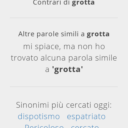
Contrari di
grotta
Altre parole simili a
grotta
mi spiace, ma non ho
trovato alcuna parola simile
a
'grotta'
Sinonimi più cercati oggi:
dispotismo
espatriato
Pericoloso
cercato