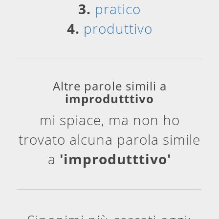
3.
pratico
4.
produttivo
Altre parole simili a
improdutttivo
mi spiace, ma non ho
trovato alcuna parola simile
a
'improdutttivo'