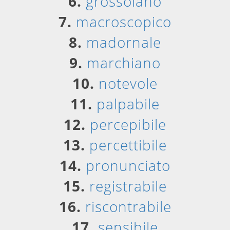
6.
grossolano
7.
macroscopico
8.
madornale
9.
marchiano
10.
notevole
11.
palpabile
12.
percepibile
13.
percettibile
14.
pronunciato
15.
registrabile
16.
riscontrabile
17.
sensibile