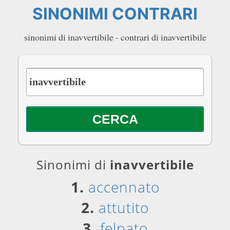
SINONIMI CONTRARI
sinonimi di inavvertibile - contrari di inavvertibile
Sinonimi di
inavvertibile
1.
accennato
2.
attutito
3.
felpato