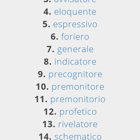
4.
eloquente
5.
espressivo
6.
foriero
7.
generale
8.
indicatore
9.
precognitore
10.
premonitore
11.
premonitorio
12.
profetico
13.
rivelatore
14.
schematico