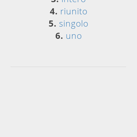
4.
riunito
5.
singolo
6.
uno