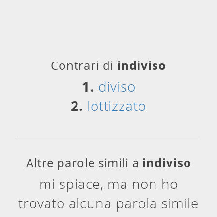
Contrari di
indiviso
1.
diviso
2.
lottizzato
Altre parole simili a
indiviso
mi spiace, ma non ho
trovato alcuna parola simile