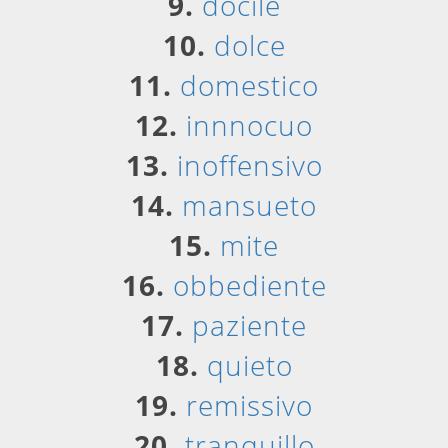
9.
docile
10.
dolce
11.
domestico
12.
innnocuo
13.
inoffensivo
14.
mansueto
15.
mite
16.
obbediente
17.
paziente
18.
quieto
19.
remissivo
20.
tranquillo