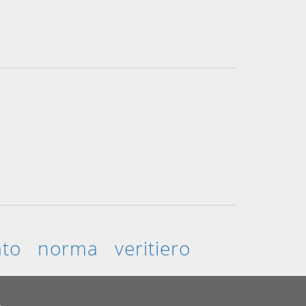
ato
norma
veritiero
.