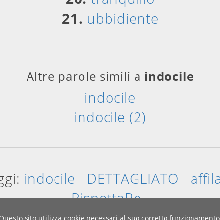
21.
ubbidiente
Altre parole simili a
indocile
indocile
indocile (2)
ggi:
indocile
DETTAGLIATO
affil
RispettaRe
Questo sito utilizza cookie necessari al suo corretto funzionamento