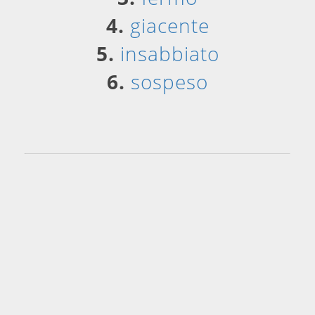
4.
giacente
5.
insabbiato
6.
sospeso