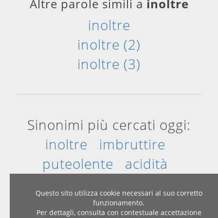
Altre parole simili a
inoltre
inoltre
inoltre (2)
inoltre (3)
Sinonimi più cercati oggi:
inoltre
imbruttire
puteolente
acidità
manipolare
soffice
Questo sito utilizza cookie necessari al suo corretto
funzionamento.
Per dettagli, consulta con contestuale accettazione
Home
|
Privacy & Cookies