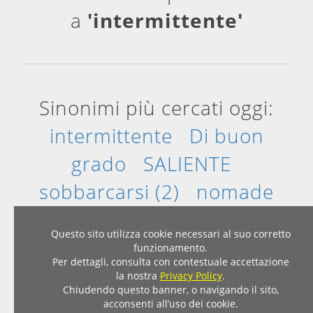
a
'intermittente'
Sinonimi più cercati oggi:
intermittente
Di buon
grado
SALIENTE
sobbarcarsi (2)
nomade
(2)
nobilitare
Questo sito utilizza cookie necessari al suo corretto
funzionamento.
Per dettagli, consulta con contestuale accettazione
Home
|
Privacy & Cookies
la nostra
Privacy Policy
.
© 2007 - 2026 - Dizionario Sinonimi Contrari
Chiudendo questo banner, o navigando il sito,
acconsenti all’uso dei cookie.