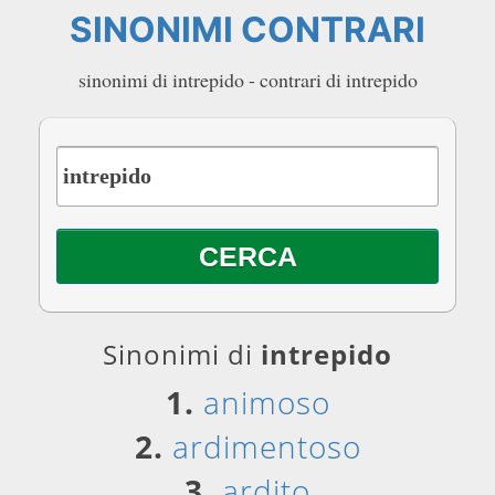
SINONIMI CONTRARI
sinonimi di intrepido - contrari di intrepido
Sinonimi di
intrepido
1.
animoso
2.
ardimentoso
3.
ardito