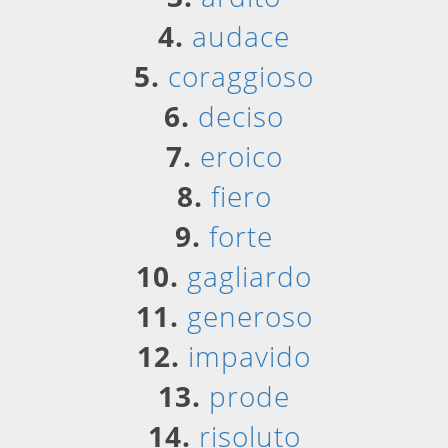
4.
audace
5.
coraggioso
6.
deciso
7.
eroico
8.
fiero
9.
forte
10.
gagliardo
11.
generoso
12.
impavido
13.
prode
14.
risoluto