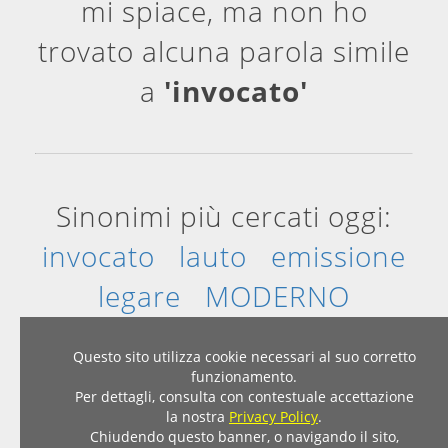
mi spiace, ma non ho
trovato alcuna parola simile
a
'invocato'
Sinonimi più cercati oggi:
invocato
lauto
emissione
legare
MODERNO
scuotere
Questo sito utilizza cookie necessari al suo corretto
funzionamento.
Per dettagli, consulta con contestuale accettazione
Home
|
Privacy & Cookies
la nostra
Privacy Policy
.
© 2007 - 2026 - Dizionario Sinonimi Contrari
Chiudendo questo banner, o navigando il sito,