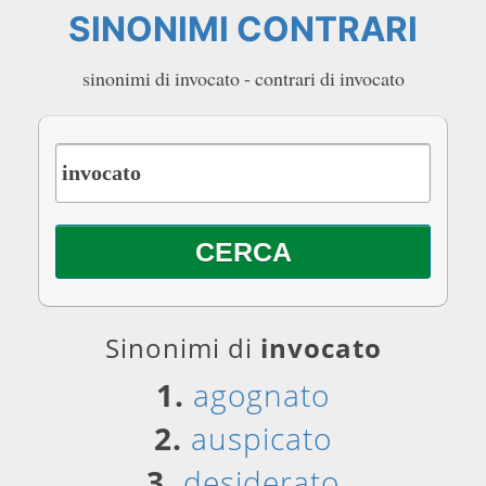
SINONIMI CONTRARI
sinonimi di invocato - contrari di invocato
Sinonimi di
invocato
1.
agognato
2.
auspicato
3.
desiderato