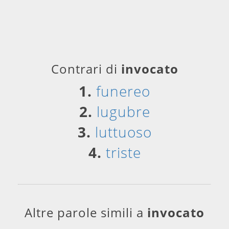
Contrari di
invocato
1.
funereo
2.
lugubre
3.
luttuoso
4.
triste
Altre parole simili a
invocato