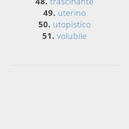
48.
trascinante
49.
uterino
50.
utopistico
51.
volubile