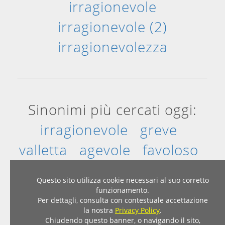
irragionevole
irragionevole (2)
irragionevolezza
Sinonimi più cercati oggi:
irragionevole
greve
valletta
agevole
favoloso
estemporaneo
Questo sito utilizza cookie necessari al suo corretto
funzionamento.
Per dettagli, consulta con contestuale accettazione
Home
|
Privacy & Cookies
la nostra
Privacy Policy
.
© 2007 - 2026 - Dizionario Sinonimi Contrari
Chiudendo questo banner, o navigando il sito,