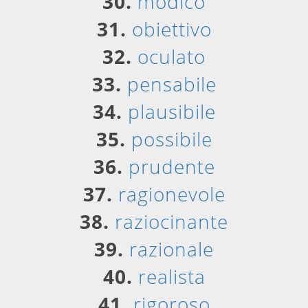
30.
modico
31.
obiettivo
32.
oculato
33.
pensabile
34.
plausibile
35.
possibile
36.
prudente
37.
ragionevole
38.
raziocinante
39.
razionale
40.
realista
41.
rigoroso