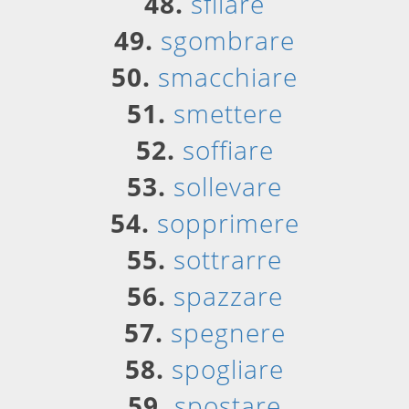
48.
sfilare
49.
sgombrare
50.
smacchiare
51.
smettere
52.
soffiare
53.
sollevare
54.
sopprimere
55.
sottrarre
56.
spazzare
57.
spegnere
58.
spogliare
59.
spostare