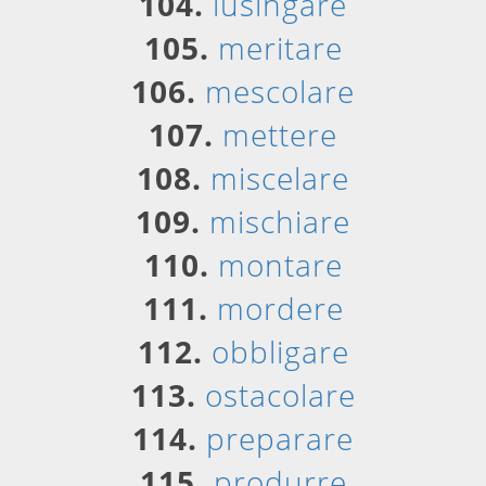
104.
lusingare
105.
meritare
106.
mescolare
107.
mettere
108.
miscelare
109.
mischiare
110.
montare
111.
mordere
112.
obbligare
113.
ostacolare
114.
preparare
115.
produrre