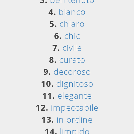
4.
bianco
5.
chiaro
6.
chic
7.
civile
8.
curato
9.
decoroso
10.
dignitoso
11.
elegante
12.
impeccabile
13.
in ordine
14.
limpido