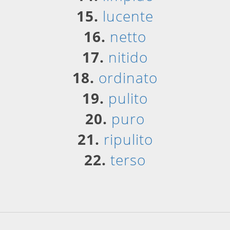
15.
lucente
16.
netto
17.
nitido
18.
ordinato
19.
pulito
20.
puro
21.
ripulito
22.
terso