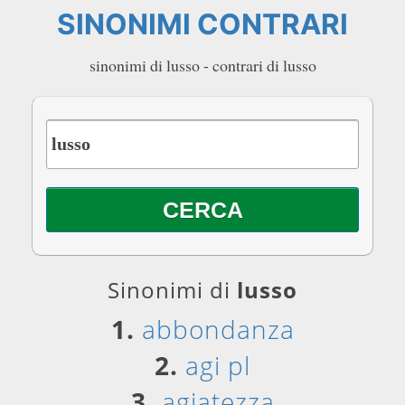
SINONIMI CONTRARI
sinonimi di lusso - contrari di lusso
Sinonimi di
lusso
1.
abbondanza
2.
agi pl
3.
agiatezza