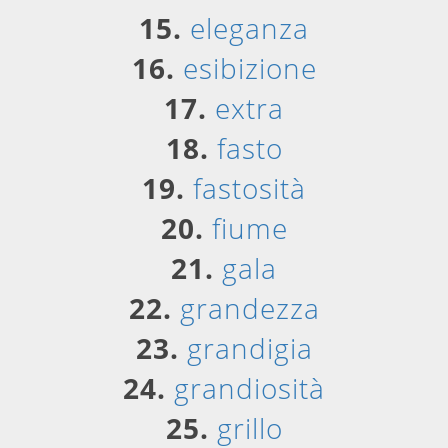
15.
eleganza
16.
esibizione
17.
extra
18.
fasto
19.
fastosità
20.
fiume
21.
gala
22.
grandezza
23.
grandigia
24.
grandiosità
25.
grillo