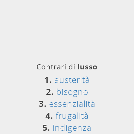
Contrari di
lusso
1.
austerità
2.
bisogno
3.
essenzialità
4.
frugalità
5.
indigenza