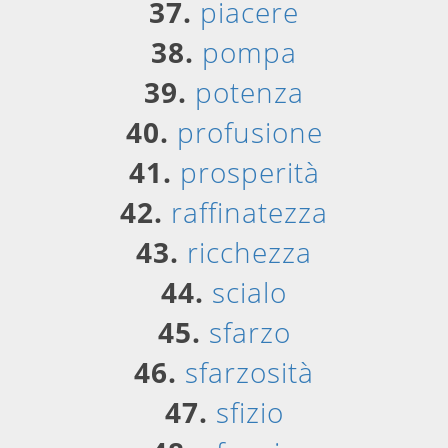
37.
piacere
38.
pompa
39.
potenza
40.
profusione
41.
prosperità
42.
raffinatezza
43.
ricchezza
44.
scialo
45.
sfarzo
46.
sfarzosità
47.
sfizio