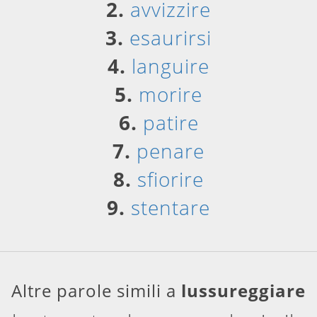
2.
avvizzire
3.
esaurirsi
4.
languire
5.
morire
6.
patire
7.
penare
8.
sfiorire
9.
stentare
Altre parole simili a
lussureggiare