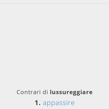
Contrari di
lussureggiare
1.
appassire