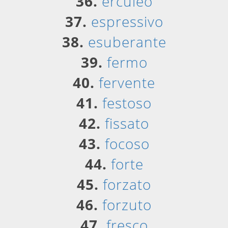
36.
erculeo
37.
espressivo
38.
esuberante
39.
fermo
40.
fervente
41.
festoso
42.
fissato
43.
focoso
44.
forte
45.
forzato
46.
forzuto
47.
fresco