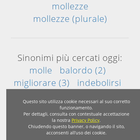
mollezze
mollezze (plurale)
Sinonimi più cercati oggi:
molle
balordo (2)
migliorare (3)
indebolirsi
traslocare
svezzare
Questo sito utilizza cookie necessari al suo corretto
funzionamento.
Per dettagli, consulta con contestuale accettazione
Home
|
Privacy & Cookies
la nostra
Privacy Policy
.
© 2007 - 2026 - Dizionario Sinonimi Contrari
Chiudendo questo banner, o navigando il sito,
acconsenti all’uso dei cookie.
sinonimicontrari.com