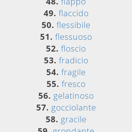
48.
fiappo
49.
flaccido
50.
flessibile
51.
flessuoso
52.
floscio
53.
fradicio
54.
fragile
55.
fresco
56.
gelatinoso
57.
gocciolante
58.
gracile
59.
grondante