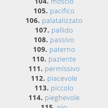
104.
moscio
105.
pacifico
106.
palatalizzato
107.
pallido
108.
passivo
109.
paterno
110.
paziente
111.
permissivo
112.
piacevole
113.
piccolo
114.
pieghevole
115.
pio