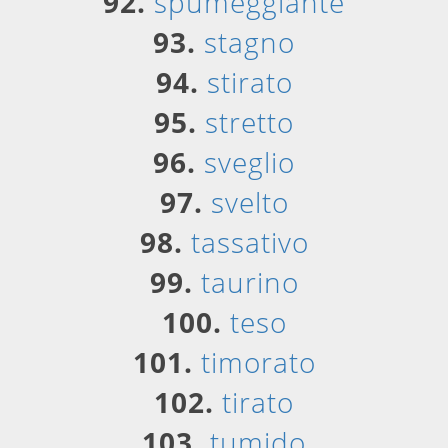
92.
spumeggiante
93.
stagno
94.
stirato
95.
stretto
96.
sveglio
97.
svelto
98.
tassativo
99.
taurino
100.
teso
101.
timorato
102.
tirato
103.
tumido