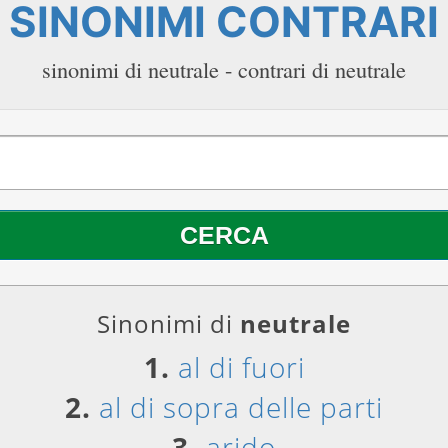
SINONIMI CONTRARI
sinonimi di neutrale - contrari di neutrale
Sinonimi di
neutrale
1.
al di fuori
2.
al di sopra delle parti
3.
arido