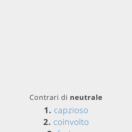
Contrari di
neutrale
1.
capzioso
2.
coinvolto