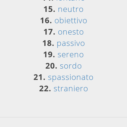
15.
neutro
16.
obiettivo
17.
onesto
18.
passivo
19.
sereno
20.
sordo
21.
spassionato
22.
straniero