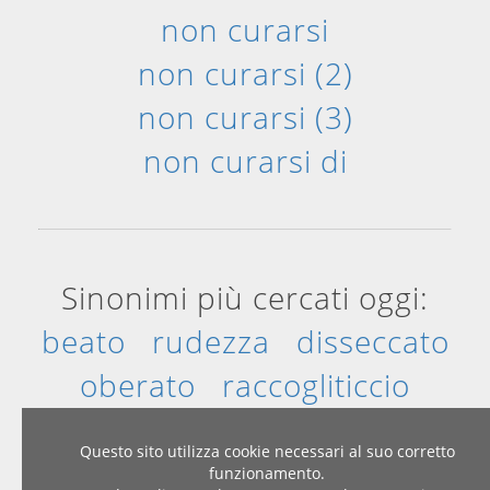
non curarsi
non curarsi (2)
non curarsi (3)
non curarsi di
Sinonimi più cercati oggi:
beato
rudezza
disseccato
oberato
raccogliticcio
buttato là
Questo sito utilizza cookie necessari al suo corretto
funzionamento.