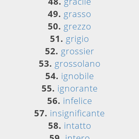
48.
gracile
49.
grasso
50.
grezzo
51.
grigio
52.
grossier
53.
grossolano
54.
ignobile
55.
ignorante
56.
infelice
57.
insignificante
58.
intatto
59.
intero