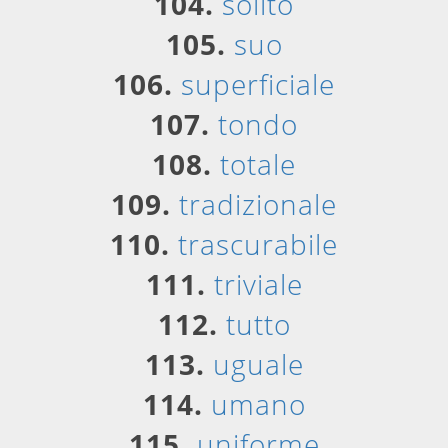
104.
solito
105.
suo
106.
superficiale
107.
tondo
108.
totale
109.
tradizionale
110.
trascurabile
111.
triviale
112.
tutto
113.
uguale
114.
umano
115.
uniforme