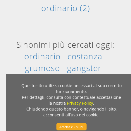
ordinario (2)
Sinonimi più cercati oggi:
ordinario
costanza
grumoso
gangster
provincia
gentilizio
Questo sito utilizza cookie necessari al suo corretto
funzionamento.
Per dettagli, consulta con contestuale accettazione
Home
|
Privacy & Cookies
la nostra
Privacy Policy
.
© 2007 - 2026 - Dizionario Sinonimi Contrari
Chiudendo questo banner, o navigando il sito,
acconsenti all’uso dei cookie.
sinonimicontrari.com
Accetta e Chiudi