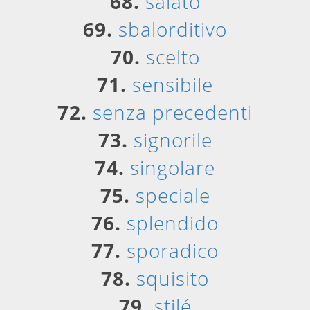
68.
salato
69.
sbalorditivo
70.
scelto
71.
sensibile
72.
senza precedenti
73.
signorile
74.
singolare
75.
speciale
76.
splendido
77.
sporadico
78.
squisito
79.
stilé