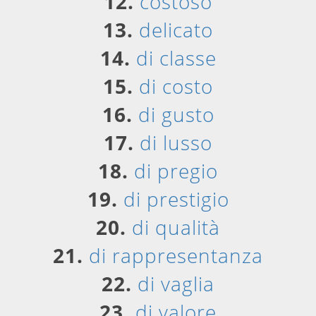
12.
costoso
13.
delicato
14.
di classe
15.
di costo
16.
di gusto
17.
di lusso
18.
di pregio
19.
di prestigio
20.
di qualità
21.
di rappresentanza
22.
di vaglia
23.
di valore