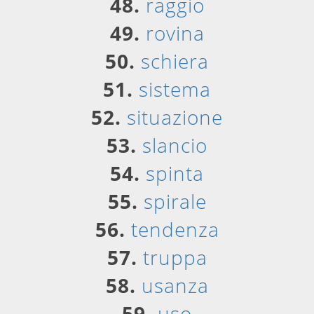
48.
raggio
49.
rovina
50.
schiera
51.
sistema
52.
situazione
53.
slancio
54.
spinta
55.
spirale
56.
tendenza
57.
truppa
58.
usanza
59.
uso