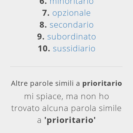
6.
minoritario
7.
opzionale
8.
secondario
9.
subordinato
10.
sussidiario
Altre parole simili a
prioritario
mi spiace, ma non ho
trovato alcuna parola simile
a
'prioritario'