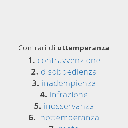
Contrari di
ottemperanza
1.
contravvenzione
2.
disobbedienza
3.
inadempienza
4.
infrazione
5.
inosservanza
6.
inottemperanza