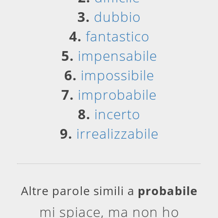
3.
dubbio
4.
fantastico
5.
impensabile
6.
impossibile
7.
improbabile
8.
incerto
9.
irrealizzabile
Altre parole simili a
probabile
mi spiace, ma non ho