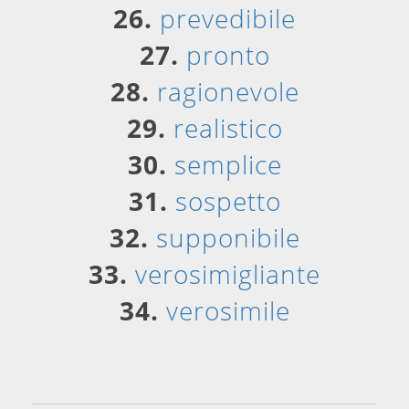
26.
prevedibile
27.
pronto
28.
ragionevole
29.
realistico
30.
semplice
31.
sospetto
32.
supponibile
33.
verosimigliante
34.
verosimile