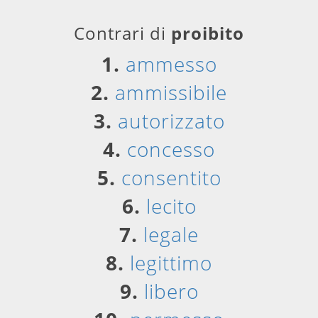
Contrari di
proibito
1.
ammesso
2.
ammissibile
3.
autorizzato
4.
concesso
5.
consentito
6.
lecito
7.
legale
8.
legittimo
9.
libero