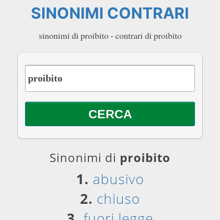
SINONIMI CONTRARI
sinonimi di proibito - contrari di proibito
Sinonimi di
proibito
1.
abusivo
2.
chiuso
3.
fuori legge