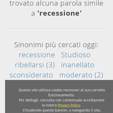
trovato alcuna parola simile
a
'recessione'
Sinonimi più cercati oggi:
recessione
Studioso
ribellarsi (3)
inanellato
sconsiderato
moderato (2)
Questo sito utilizza cookie necessari al suo corretto
funzionamento.
Per dettagli, consulta con contestuale accettazione
Home
|
Privacy & Cookies
la nostra
Privacy Policy
.
© 2007 - 2026 - Dizionario Sinonimi Contrari
Chiudendo questo banner, o navigando il sito,