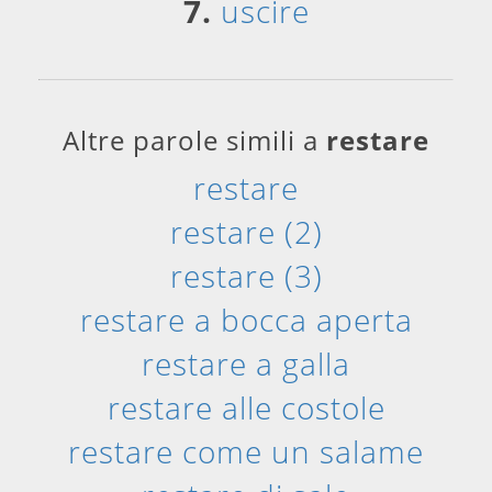
7.
uscire
Altre parole simili a
restare
restare
restare (2)
restare (3)
restare a bocca aperta
restare a galla
restare alle costole
restare come un salame