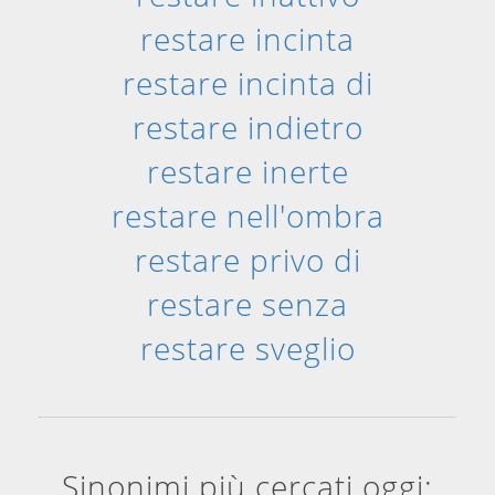
restare incinta
restare incinta di
restare indietro
restare inerte
restare nell'ombra
restare privo di
restare senza
restare sveglio
Sinonimi più cercati oggi: