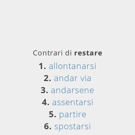
Contrari di
restare
1.
allontanarsi
2.
andar via
3.
andarsene
4.
assentarsi
5.
partire
6.
spostarsi