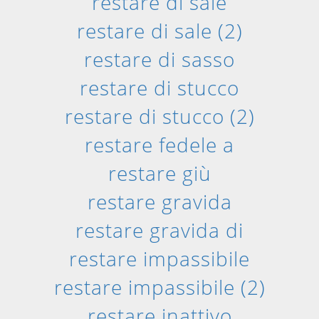
restare di sale
restare di sale (2)
restare di sasso
restare di stucco
restare di stucco (2)
restare fedele a
restare giù
restare gravida
restare gravida di
restare impassibile
restare impassibile (2)
restare inattivo