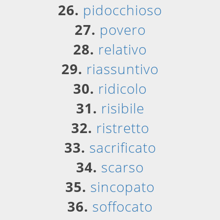
26.
pidocchioso
27.
povero
28.
relativo
29.
riassuntivo
30.
ridicolo
31.
risibile
32.
ristretto
33.
sacrificato
34.
scarso
35.
sincopato
36.
soffocato