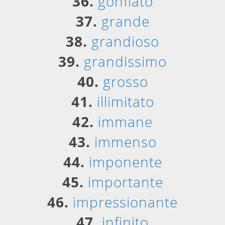
36.
gonfiato
37.
grande
38.
grandioso
39.
grandissimo
40.
grosso
41.
illimitato
42.
immane
43.
immenso
44.
imponente
45.
importante
46.
impressionante
47.
infinito