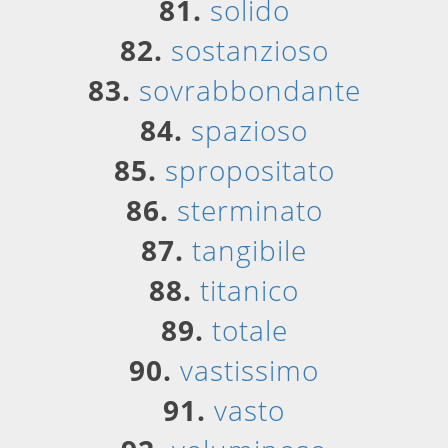
81.
solido
82.
sostanzioso
83.
sovrabbondante
84.
spazioso
85.
spropositato
86.
sterminato
87.
tangibile
88.
titanico
89.
totale
90.
vastissimo
91.
vasto