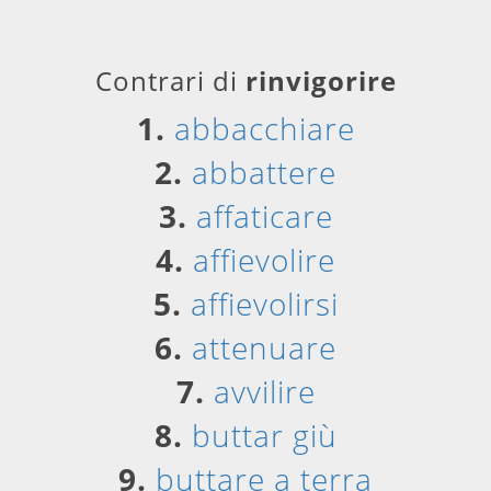
Contrari di
rinvigorire
1.
abbacchiare
2.
abbattere
3.
affaticare
4.
affievolire
5.
affievolirsi
6.
attenuare
7.
avvilire
8.
buttar giù
9.
buttare a terra