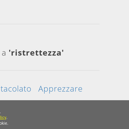
e a
'ristrettezza'
tacolato
Apprezzare
.
licy
.
okie.
om