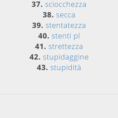
37.
sciocchezza
38.
secca
39.
stentatezza
40.
stenti pl
41.
strettezza
42.
stupidaggine
43.
stupidità