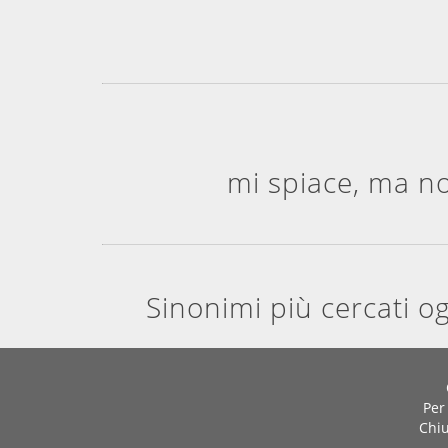
mi spiace, ma no
Sinonimi più cercati o
Per
Chiu
©