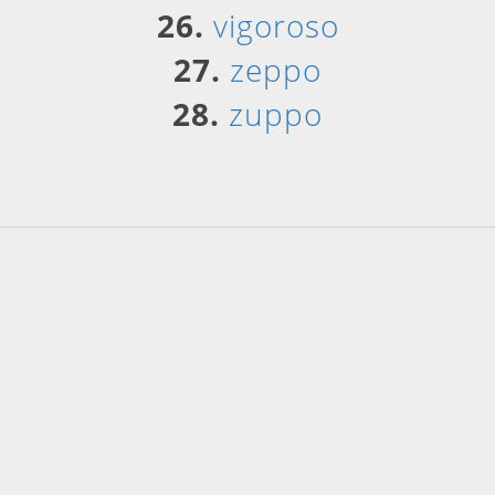
26.
vigoroso
27.
zeppo
28.
zuppo