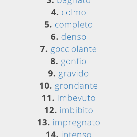
4.
colmo
5.
completo
6.
denso
7.
gocciolante
8.
gonfio
9.
gravido
10.
grondante
11.
imbevuto
12.
imbibito
13.
impregnato
14.
intenso