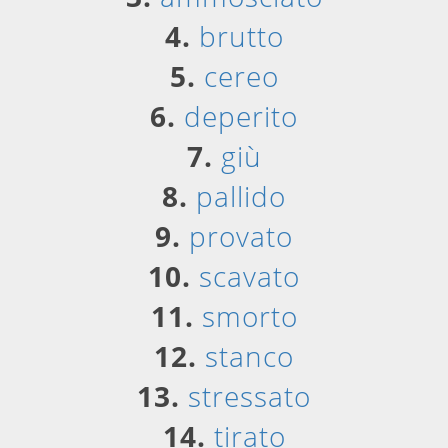
4.
brutto
5.
cereo
6.
deperito
7.
giù
8.
pallido
9.
provato
10.
scavato
11.
smorto
12.
stanco
13.
stressato
14.
tirato