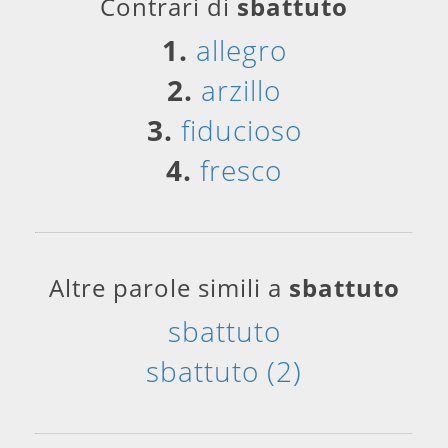
Contrari di
sbattuto
1.
allegro
2.
arzillo
3.
fiducioso
4.
fresco
Altre parole simili a
sbattuto
sbattuto
sbattuto (2)