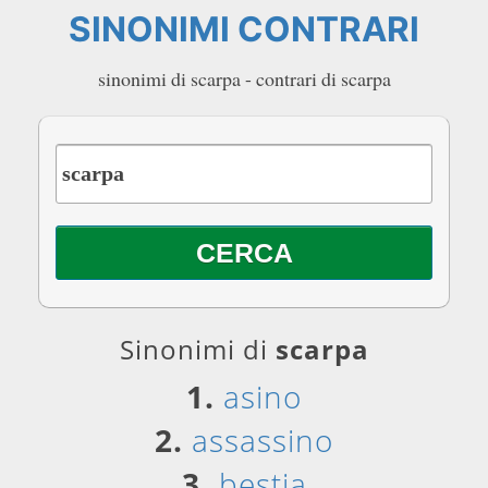
SINONIMI CONTRARI
sinonimi di scarpa - contrari di scarpa
Sinonimi di
scarpa
1.
asino
2.
assassino
3.
bestia