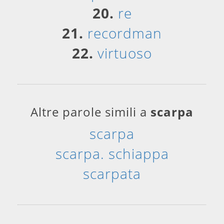
20.
re
21.
recordman
22.
virtuoso
Altre parole simili a
scarpa
scarpa
scarpa. schiappa
scarpata