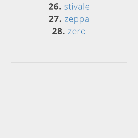
26.
stivale
27.
zeppa
28.
zero