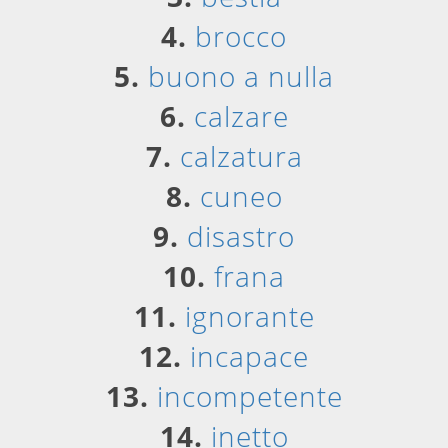
4.
brocco
5.
buono a nulla
6.
calzare
7.
calzatura
8.
cuneo
9.
disastro
10.
frana
11.
ignorante
12.
incapace
13.
incompetente
14.
inetto