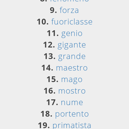
9.
forza
10.
fuoriclasse
11.
genio
12.
gigante
13.
grande
14.
maestro
15.
mago
16.
mostro
17.
nume
18.
portento
19.
primatista