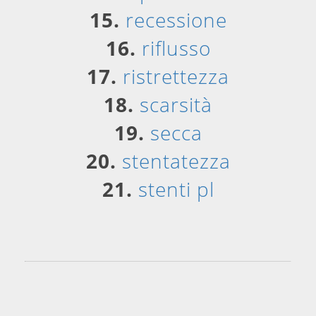
15.
recessione
16.
riflusso
17.
ristrettezza
18.
scarsità
19.
secca
20.
stentatezza
21.
stenti pl