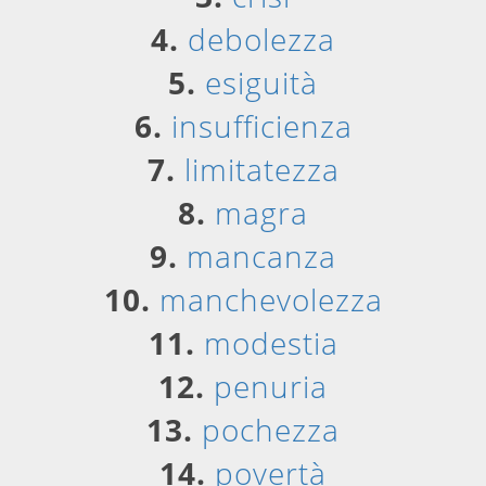
4.
debolezza
5.
esiguità
6.
insufficienza
7.
limitatezza
8.
magra
9.
mancanza
10.
manchevolezza
11.
modestia
12.
penuria
13.
pochezza
14.
povertà