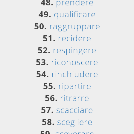
48.
prendere
49.
qualificare
50.
raggruppare
51.
recidere
52.
respingere
53.
riconoscere
54.
rinchiudere
55.
ripartire
56.
ritrarre
57.
scacciare
58.
scegliere
59.
sceverare