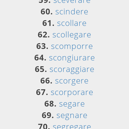
60.
scindere
61.
scollare
62.
scollegare
63.
scomporre
64.
scongiurare
65.
scoraggiare
66.
scorgere
67.
scorporare
68.
segare
69.
segnare
70.
segregare