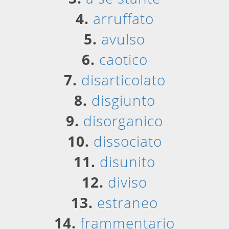
4.
arruffato
5.
avulso
6.
caotico
7.
disarticolato
8.
disgiunto
9.
disorganico
10.
dissociato
11.
disunito
12.
diviso
13.
estraneo
14.
frammentario