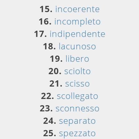
15.
incoerente
16.
incompleto
17.
indipendente
18.
lacunoso
19.
libero
20.
sciolto
21.
scisso
22.
scollegato
23.
sconnesso
24.
separato
25.
spezzato