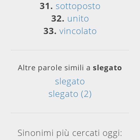
31.
sottoposto
32.
unito
33.
vincolato
Altre parole simili a
slegato
slegato
slegato (2)
Sinonimi più cercati oggi: