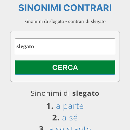
SINONIMI CONTRARI
sinonimi di slegato - contrari di slegato
Sinonimi di
slegato
1.
a parte
2.
a sé
3.
a se stante