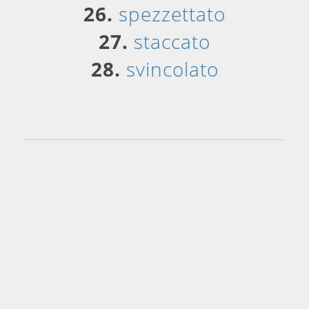
26.
spezzettato
27.
staccato
28.
svincolato