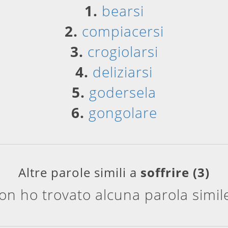
1.
bearsi
2.
compiacersi
3.
crogiolarsi
4.
deliziarsi
5.
godersela
6.
gongolare
Altre parole simili a
soffrire (3)
on ho trovato alcuna parola simil