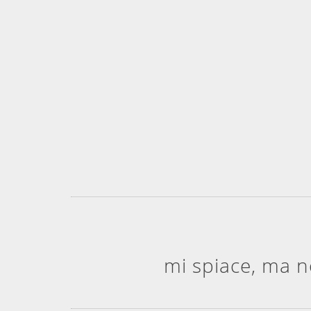
mi spiace, ma n