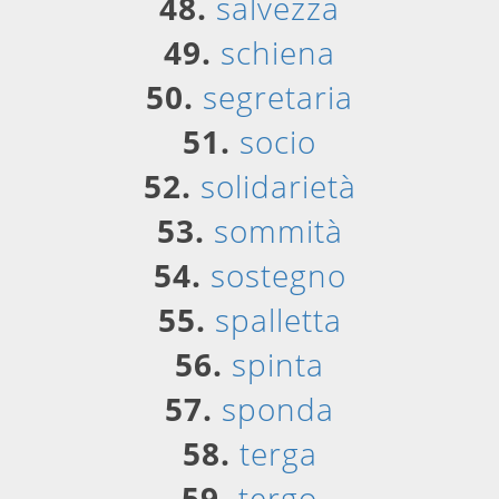
48.
salvezza
49.
schiena
50.
segretaria
51.
socio
52.
solidarietà
53.
sommità
54.
sostegno
55.
spalletta
56.
spinta
57.
sponda
58.
terga
59.
tergo