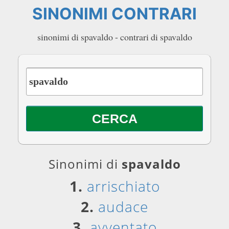
SINONIMI CONTRARI
sinonimi di spavaldo - contrari di spavaldo
Sinonimi di
spavaldo
1.
arrischiato
2.
audace
3.
avventato