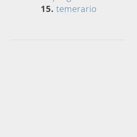
15.
temerario