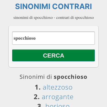
SINONIMI CONTRARI
sinonimi di spocchioso - contrari di spocchioso
Sinonimi di
spocchioso
1.
altezzoso
2.
arrogante
3.
borioso