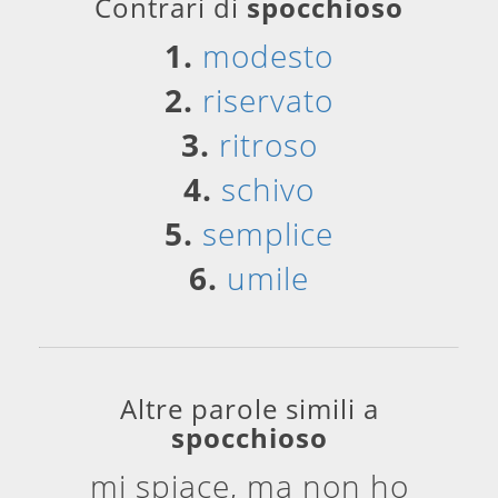
Contrari di
spocchioso
1.
modesto
2.
riservato
3.
ritroso
4.
schivo
5.
semplice
6.
umile
Altre parole simili a
spocchioso
mi spiace, ma non ho