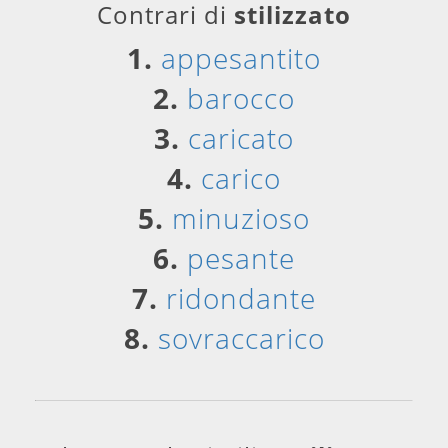
Contrari di
stilizzato
1.
appesantito
2.
barocco
3.
caricato
4.
carico
5.
minuzioso
6.
pesante
7.
ridondante
8.
sovraccarico