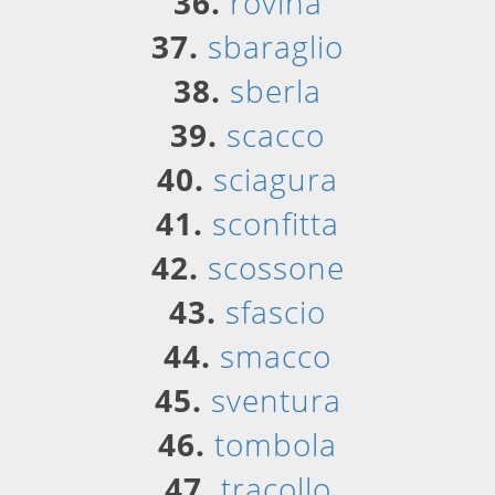
36.
rovina
37.
sbaraglio
38.
sberla
39.
scacco
40.
sciagura
41.
sconfitta
42.
scossone
43.
sfascio
44.
smacco
45.
sventura
46.
tombola
47.
tracollo