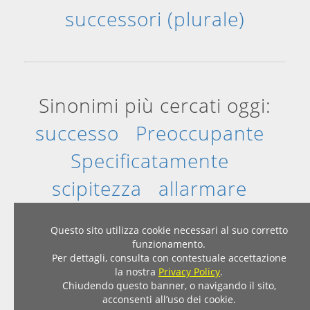
successori (plurale)
Sinonimi più cercati oggi:
successo
Preoccupante
Specificatamente
scipitezza
allarmare
transitabile
Questo sito utilizza cookie necessari al suo corretto
funzionamento.
Per dettagli, consulta con contestuale accettazione
Home
|
Privacy & Cookies
la nostra
Privacy Policy
.
© 2007 - 2026 - Dizionario Sinonimi Contrari
Chiudendo questo banner, o navigando il sito,
acconsenti all’uso dei cookie.