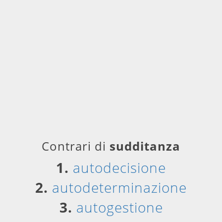
Contrari di
sudditanza
1.
autodecisione
2.
autodeterminazione
3.
autogestione