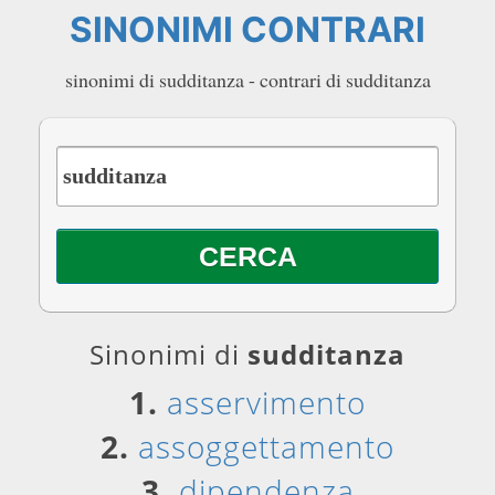
SINONIMI CONTRARI
sinonimi di sudditanza - contrari di sudditanza
Sinonimi di
sudditanza
1.
asservimento
2.
assoggettamento
3.
dipendenza