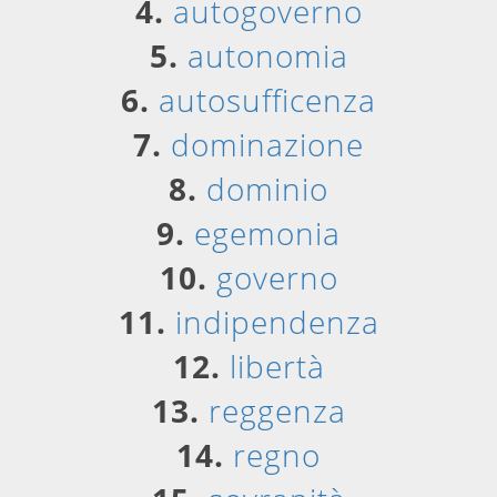
4.
autogoverno
5.
autonomia
6.
autosufficenza
7.
dominazione
8.
dominio
9.
egemonia
10.
governo
11.
indipendenza
12.
libertà
13.
reggenza
14.
regno