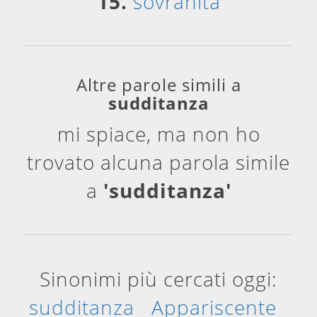
15.
sovranità
Altre parole simili a
sudditanza
mi spiace, ma non ho
trovato alcuna parola simile
a
'sudditanza'
Sinonimi più cercati oggi:
sudditanza
Appariscente