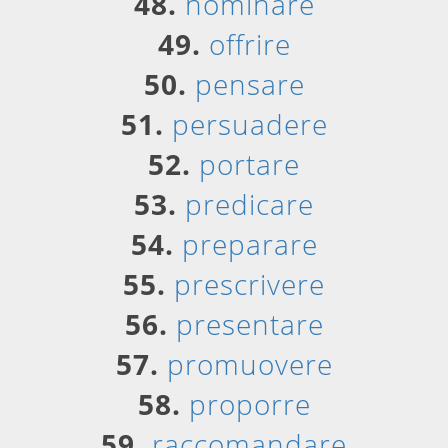
48.
nominare
49.
offrire
50.
pensare
51.
persuadere
52.
portare
53.
predicare
54.
preparare
55.
prescrivere
56.
presentare
57.
promuovere
58.
proporre
59.
raccomandare