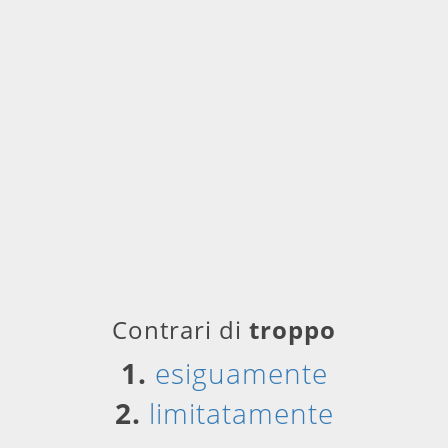
Contrari di
troppo
1.
esiguamente
2.
limitatamente