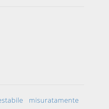
estabile
misuratamente