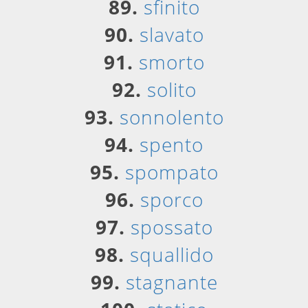
89.
sfinito
90.
slavato
91.
smorto
92.
solito
93.
sonnolento
94.
spento
95.
spompato
96.
sporco
97.
spossato
98.
squallido
99.
stagnante