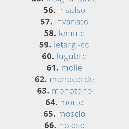
56.
insulso
57.
invariato
58.
lemme
59.
letargi-co
60.
lugubre
61.
molle
62.
monocorde
63.
monotono
64.
morto
65.
moscio
66.
noioso