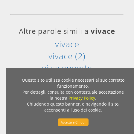
Altre parole simili a
vivace
vivace
vivace (2)
vivacemente
Questo sito utilizza cookie necessari al suo corretto
funzionamento.
Per dettagli, consulta con contestuale accettazione
la nostra
Privacy Policy
.
Sinonimi più cercati oggi:
Chiudendo questo banner, o navigando il sito,
acconsenti all’uso dei cookie.
vivace
di cattiva qualitÃ
Accetta e Chiudi
piatto
vergogna
legare