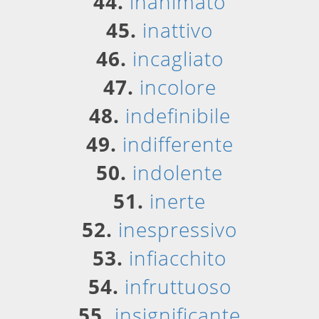
44.
inanimato
45.
inattivo
46.
incagliato
47.
incolore
48.
indefinibile
49.
indifferente
50.
indolente
51.
inerte
52.
inespressivo
53.
infiacchito
54.
infruttuoso
55.
insignificante