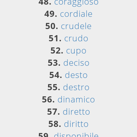
48.
coraggioso
49.
cordiale
50.
crudele
51.
crudo
52.
cupo
53.
deciso
54.
desto
55.
destro
56.
dinamico
57.
diretto
58.
diritto
59.
disponibile