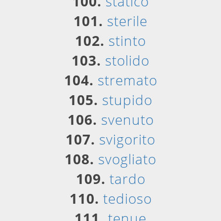
100.
statico
101.
sterile
102.
stinto
103.
stolido
104.
stremato
105.
stupido
106.
svenuto
107.
svigorito
108.
svogliato
109.
tardo
110.
tedioso
111.
tenue