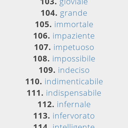
103.
gioviale
104.
grande
105.
immortale
106.
impaziente
107.
impetuoso
108.
impossibile
109.
indeciso
110.
indimenticabile
111.
indispensabile
112.
infernale
113.
infervorato
114.
intelligente