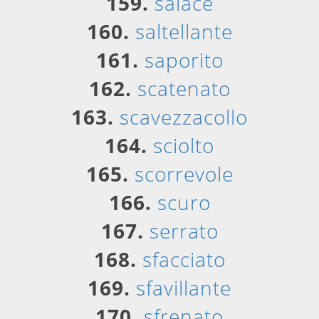
159.
salace
160.
saltellante
161.
saporito
162.
scatenato
163.
scavezzacollo
164.
sciolto
165.
scorrevole
166.
scuro
167.
serrato
168.
sfacciato
169.
sfavillante
170.
sfrenato